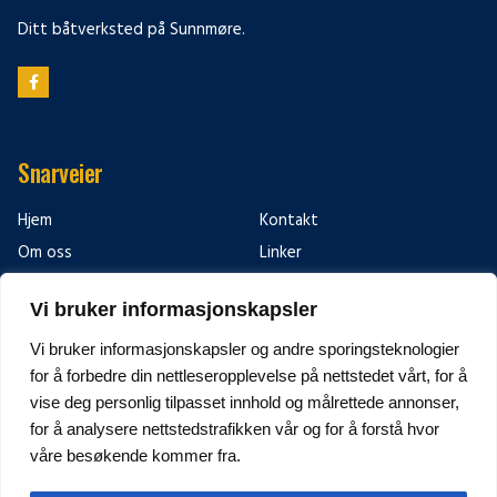
Ditt båtverksted på Sunnmøre.
Snarveier
Hjem
Kontakt
Om oss
Linker
Tjenester
Vi bruker informasjonskapsler
Vi bruker informasjonskapsler og andre sporingsteknologier
Kontakt
for å forbedre din nettleseropplevelse på nettstedet vårt, for å
vise deg personlig tilpasset innhold og målrettede annonser,
Leinevegen 61 6094 Leinøy Norway
for å analysere nettstedstrafikken vår og for å forstå hvor
+47 70 08 04 00
våre besøkende kommer fra.
post@westplast.no