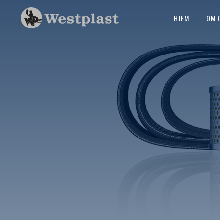
HJEM
OM 